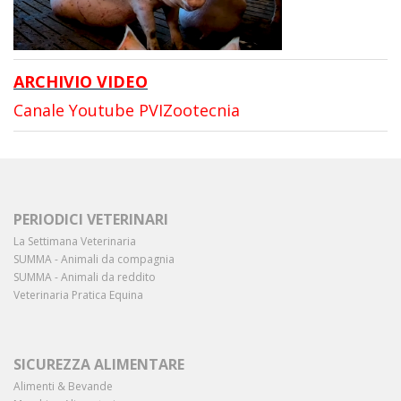
ARCHIVIO VIDEO
Canale Youtube PVIZootecnia
PERIODICI VETERINARI
La Settimana Veterinaria
SUMMA - Animali da compagnia
SUMMA - Animali da reddito
Veterinaria Pratica Equina
SICUREZZA ALIMENTARE
Alimenti & Bevande