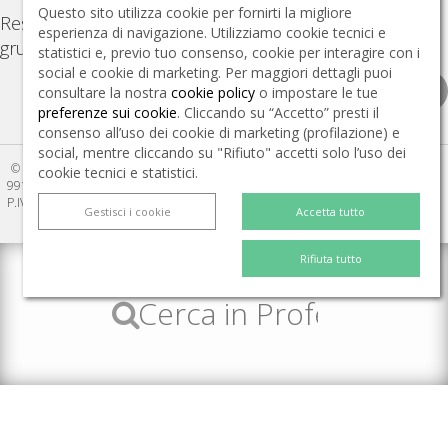
Questo sito utilizza cookie per fornirti la migliore
Resta aggiornato su TUTTE le novità e gli eventi del
esperienza di navigazione. Utilizziamo cookie tecnici e
gruppo PVI.
statistici e, previo tuo consenso, cookie per interagire con i
social e cookie di marketing. Per maggiori dettagli puoi
consultare la nostra
cookie policy
o impostare le tue
preferenze sui cookie
. Cliccando su “Accetto” presti il
consenso all’uso dei cookie di marketing (profilazione) e
social, mentre cliccando su "Rifiuto" accetti solo l’uso dei
© 2026 Helyx srl a socio unico | Milano: Via Eritrea, 21 – 20157 Tel +39 02 2772
cookie tecnici e statistici.
991 (Sede legale) | Roma: Viale dell'Arte, 25 - 00144 PEC helyx.srl@legalmail.it |
P.IVA 07106000966 | REA MI - 1935962 | Capitale Sociale: €40.000 i.v. | Società
Gestisci i cookie
Accetta tutto
soggetta a direzione e coordinamento di Tecniche Nuove S.p.A.
Rifiuta tutto