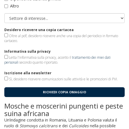
Altro
Desidero ricevere una copia cartacea
Oltre al pdf, desidero ricevere anche una copia del periodico in formato
cartaceo.
Informativa sulla privacy
Letta l'informativa sulla privacy, accetto il
trattamento dei miei dati
personali
secondo quanto riportato.
Iscrizione alla newsletter
Sì, desidero ricevere comunicazioni sulle attività e le promozioni di PVI.
RICHIEDI COPIA OMAGGIO
Mosche e moscerini pungenti e peste
suina africana
Un’indagine condotta in Romania, Lituania e Polonia valuta il
ruolo di
Stomoxys calcitrans
e dei
Culicoides
nella possibile